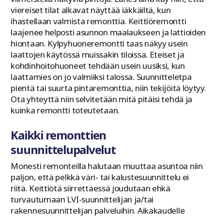
viereiset tilat alkavat näyttää iäkkäiltä, kun
ihastellaan valmista remonttia. Keittiöremontti
laajenee helposti asunnon maalaukseen ja lattioiden
hiontaan. Kylpyhuoneremontti taas näkyy usein
laattojen käytössä muissakin tiloissa. Eteiset ja
kohdinhoitohuoneet tehdään usein uusiksi, kun
laattamies on jo valmiiksi talossa. Suunnitteletpa
pientä tai suurta pintaremonttia, niin tekijöitä löytyy.
Ota yhteyttä niin selvitetään mitä pitäisi tehdä ja
kuinka remontti toteutetaan.
Kaikki remonttien
suunnittelupalvelut
Monesti remonteilla halutaan muuttaa asuntoa niin
paljon, että pelkkä väri- tai kalustesuunnittelu ei
riitä. Keittiötä siirrettäessä joudutaan ehkä
turvautumaan LVI-suunnittelijan ja/tai
rakennesuunnittelijan palveluihin. Aikakaudelle