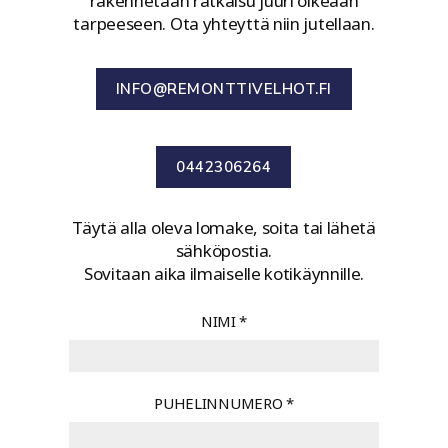
rakennetaan ratkaisu juuri oikeaan
tarpeeseen. Ota yhteyttä niin jutellaan.
INFO@REMONTTIVELHOT.FI
0442306264
Täytä alla oleva lomake, soita tai lähetä
sähköpostia.
Sovitaan aika ilmaiselle kotikäynnille.
NIMI
*
PUHELINNUMERO
*