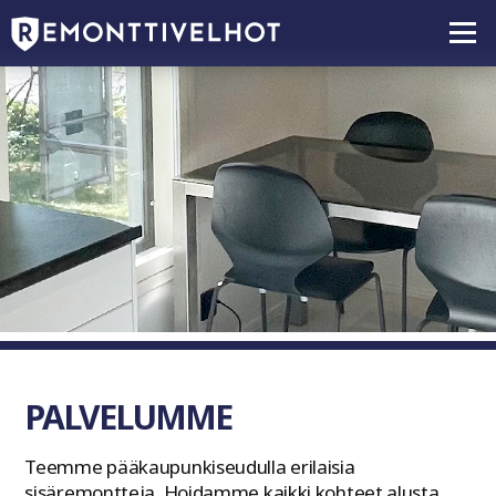
PALVELUMME
Teemme pääkaupunkiseudulla erilaisia
sisäremontteja. Hoidamme kaikki kohteet alusta