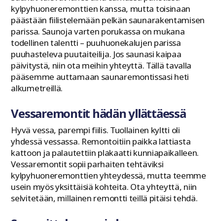
kylpyhuoneremonttien kanssa, mutta toisinaan
päästään fiilistelemään pelkän saunarakentamisen
parissa. Saunoja varten porukassa on mukana
todellinen talentti – puuhuonekalujen parissa
puuhasteleva puutaiteilija. Jos saunasi kaipaa
päivitystä, niin ota meihin yhteyttä. Tällä tavalla
pääsemme auttamaan saunaremontissasi heti
alkumetreillä.
Vessaremontit hädän yllättäessä
Hyvä vessa, parempi fiilis. Tuollainen kyltti oli
yhdessä vessassa. Remontoitiin paikka lattiasta
kattoon ja palautettiin plakaatti kunniapaikalleen.
Vessaremontit sopii parhaiten tehtäviksi
kylpyhuoneremonttien yhteydessä, mutta teemme
usein myös yksittäisiä kohteita. Ota yhteyttä, niin
selvitetään, millainen remontti teillä pitäisi tehdä.