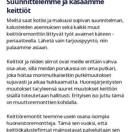
Suunnittelemme ja kasaamme
keittiöt
Meiltä saat kotiisi ja makuusi sopivan suunnitelman,
kalusteiden asennuksen sekä kaikki muut
keittiöremonttiin liittyvät työt avaimet käteen -
periaatteella. Lähetä vain tarjouspyyntö, niin
palaamme asiaan.
Keittiöt ja niiden siirrot ovat meille erittäin vahva
osa-alue, sillä meidän porukassa on oma putkari,
joka hoitaa monimutkaisetkin putkimuutokset
sujuvasti ja aikaa hukkaamatta. Huonejärjestysten
muutokset tai yleensä suuret muutokset keittiön
sisällä toteutetaan hallitusti. Erityisen iso juttu tämä
on muuttoremonttien kohdalla.
Keittiöremontit teemme usein osana isompia
huoneistoremontteja. Tämä sen vuoksi, että
keittiökalustefirmat mainostavat palveluitaan sen