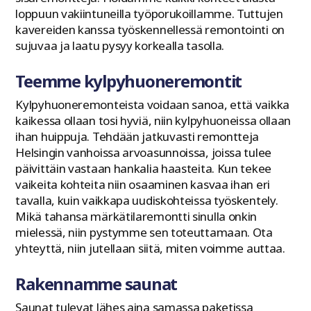
loppuun vakiintuneilla työporukoillamme. Tuttujen
kavereiden kanssa työskennellessä remontointi on
sujuvaa ja laatu pysyy korkealla tasolla.
Teemme kylpyhuoneremontit
Kylpyhuoneremonteista voidaan sanoa, että vaikka
kaikessa ollaan tosi hyviä, niin kylpyhuoneissa ollaan
ihan huippuja. Tehdään jatkuvasti remontteja
Helsingin vanhoissa arvoasunnoissa, joissa tulee
päivittäin vastaan hankalia haasteita. Kun tekee
vaikeita kohteita niin osaaminen kasvaa ihan eri
tavalla, kuin vaikkapa uudiskohteissa työskentely.
Mikä tahansa märkätilaremontti sinulla onkin
mielessä, niin pystymme sen toteuttamaan. Ota
yhteyttä, niin jutellaan siitä, miten voimme auttaa.
Rakennamme saunat
Saunat tulevat lähes aina samassa paketissa