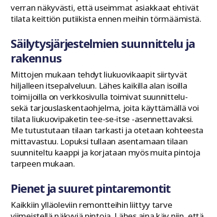
verran näkyvästi, että useimmat asiakkaat ehtivät
tilata keittiön putiikista ennen meihin törmäämistä.
Säilytysjärjestelmien suunnittelu ja
rakennus
Mittojen mukaan tehdyt liukuovikaapit siirtyvät
hiljalleen itsepalveluun. Lähes kaikilla alan isoilla
toimijoilla on verkkosivulla toimivat suunnittelu-
sekä tarjouslaskentaohjelma, joita käyttämällä voi
tilata liukuovipaketin tee-se-itse -asennettavaksi.
Me tutustutaan tilaan tarkasti ja otetaan kohteesta
mittavastuu. Lopuksi tullaan asentamaan tilaan
suunniteltu kaappi ja korjataan myös muita pintoja
tarpeen mukaan.
Pienet ja suuret pintaremontit
Kaikkiin ylläoleviin remontteihin liittyy tarve
viimeistellä näkyviä pintoja. Lähes aina käy niin, että