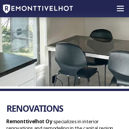
RENOVATIONS
Remonttivelhot Oy
specializes in interior
renovations and remodeling in the capital region,